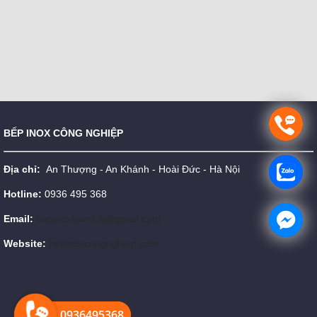
BẾP INOX CÔNG NGHIỆP
Địa chỉ:
An Thượng - An Khánh - Hoài Đức - Hà Nội
Hotline:
0936 495 368
Email:
bepinoxhaminh@gmail.com
Website:
bepinoxcongnghiep.com
0936495368
0936495368