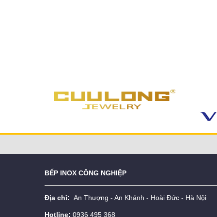
BẾP TỪ ĐÔI LÕM
BẾP INOX CÔNG NGHIỆP
Địa chỉ:
An Thượng - An Khánh - Hoài Đức - Hà Nội
Hotline:
0936 495 368