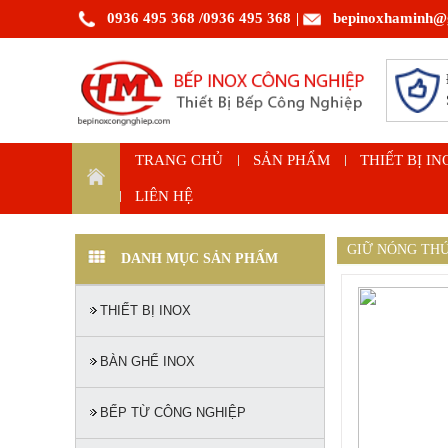
0936 495 368
/0936 495 368
bepinoxhaminh@
|
TRANG CHỦ
SẢN PHẨM
THIẾT BỊ IN
LIÊN HỆ
GIỮ NÓNG TH
DANH MỤC SẢN PHẨM
THIẾT BỊ INOX
BÀN GHẾ INOX
BẾP TỪ CÔNG NGHIỆP