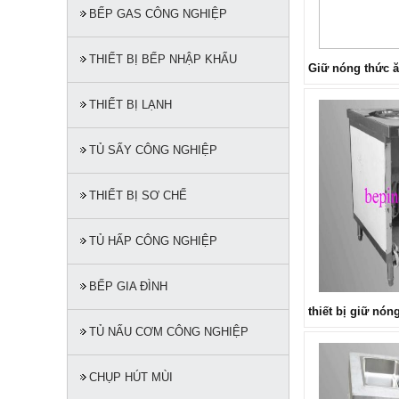
BẾP GAS CÔNG NGHIỆP
THIẾT BỊ BẾP NHẬP KHẨU
Giữ nóng thức 
THIẾT BỊ LẠNH
TỦ SẤY CÔNG NGHIỆP
THIẾT BỊ SƠ CHẾ
TỦ HẤP CÔNG NGHIỆP
BẾP GIA ĐÌNH
thiết bị giữ nó
TỦ NẤU CƠM CÔNG NGHIỆP
CHỤP HÚT MÙI